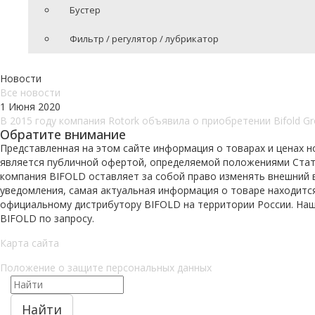
Бустер
Фильтр / регулятор / лубрикатор
Новости
Все новости
1 Июня 2020
В 2015 году компания Rotork объявила о приобретении Bifold Grou
Обратите внимание
Представленная на этом сайте информация о товарах и ценах н
является публичной офертой, определяемой положениями Статьи
компания BIFOLD оставляет за собой право изменять внешний в
уведомления, самая актуальная информация о товаре находитс
официальному дистрибутору BIFOLD на территории России. Наш
BIFOLD по запросу.
Карта сайта
Положение о защите персональных данных
Найти