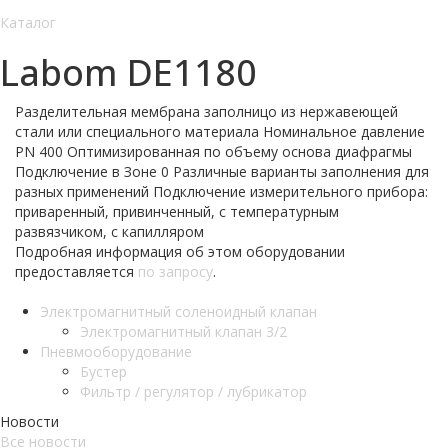
Каталог
Labom DE1180
Разделительная мембрана заполницо из нержавеющей
стали или специального материала Номинальное давление
PN 400 Оптимизированная по объему основа диафрагмы
Подключение в Зоне 0 Различные варианты заполнения для
разных применений Подключение измерительного прибора:
приваренный, привинченный, с температурным
развязчиком, с капилляром
Подробная информация об этом оборудовании
предоставляется
по запросу
.
Электромагнитный соленоидный клапан
Электромагнитный клапан 3/2
Пневмооборудование
Бустер
Фильтр / регулятор / лубрикатор
Новости
Все новости