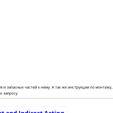
 и запасных частей к нему. А так же инструкции по монтаж
 запросу.
ct and Indirect Acting