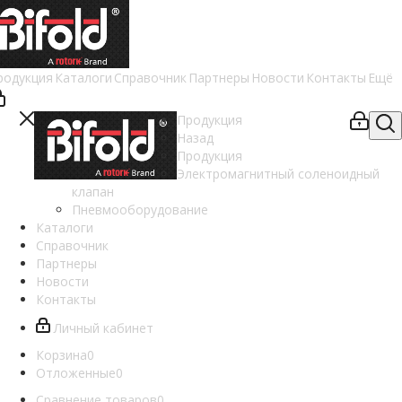
родукция
Каталоги
Справочник
Партнеры
Новости
Контакты
Ещё
Продукция
Назад
Продукция
Электромагнитный соленоидный
клапан
Пневмооборудование
Каталоги
Справочник
Партнеры
Новости
Контакты
Личный кабинет
Корзина
0
Отложенные
0
Сравнение товаров
0